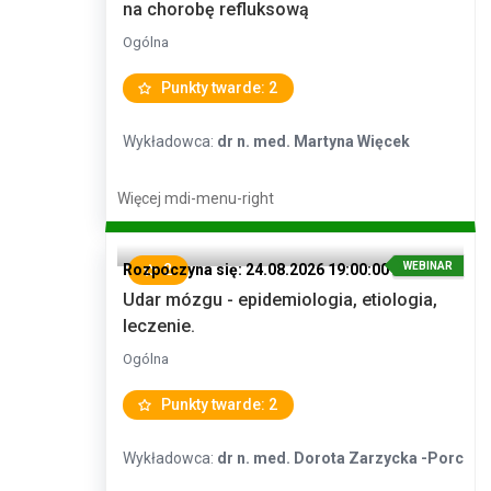
na chorobę refluksową
Ogólna
Punkty twarde: 2
Wykładowca:
dr n. med. Martyna Więcek
Więcej
mdi-menu-right
WEBINAR
Rozpoczyna się: 24.08.2026 19:00:00
2
Udar mózgu - epidemiologia, etiologia,
leczenie.
Ogólna
Punkty twarde: 2
Wykładowca:
dr n. med. Dorota Zarzycka -Porc