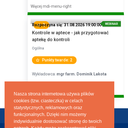
Więcej
mdi-menu-right
WEBINAR
Rozpoczyna się: 31.08.2026 19:00:00
2
Kontrole w aptece - jak przygotować
aptekę do kontroli
Ogólna
Punkty twarde: 2
Wykładowca:
mgr farm. Dominik Lakota
Więcej
mdi-menu-right
Nasza strona internetowa używa plików
Więcej szkoleń
mdi-menu-right
cookies (tzw. ciasteczka) w celach
statystycznych, reklamowych oraz
funkcjonalnych. Dzięki nim możemy
REGULAMIN
POLITYKA PRYWATNOŚCI
KONTAKT
indywidualnie dostosować stronę do twoich